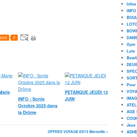
Infos
INFO
BOU
LOT
BOW
DANS
post
0
Gym
Loto
Bowl
DEUI
SPEC
SORT
Pour 
VOYA
Marie
PETANQUE JEUDI 12
IMA
INFO : Sortie
JUIN
ATEL
Octobre 2025 dans
AGE 
la Drôme
COU
Jeux 
OFFRES VOYAGE ES13 Marseille »
ADHE