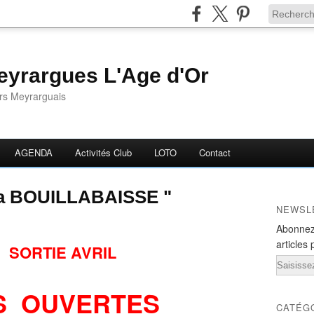
yrargues L'Age d'Or
ors Meyrarguais
AGENDA
Activités Club
LOTO
Contact
a BOUILLABAISSE "
NEWSL
Abonnez
articles 
 SORTIE AVRIL
Email
NS OUVERTES
CATÉG