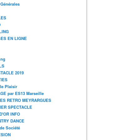
 Générales
LES
O
LING
ES EN LIGNE
ing
LS
TACLE 2019
IES
le Plaisir
GE par ES13 Marseille
GES RETRO MEYRARGUES
IER SPECTACLE
D'OR INFO
NTRY DANCE
de Société
SION