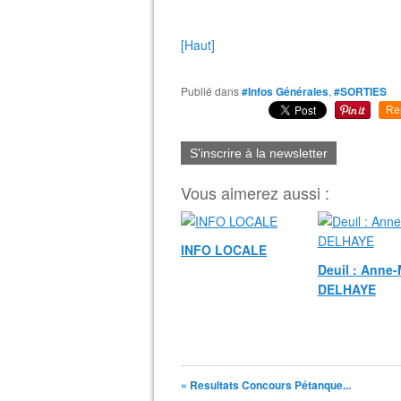
[Haut]
Publié dans
#Infos Générales
,
#SORTIES
Re
S'inscrire à la newsletter
Vous aimerez aussi :
INFO LOCALE
Deuil : Anne-
DELHAYE
« Resultats Concours Pétanque...