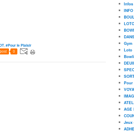
Infos
INFO
BOU
LOT
BOW
DANS
Gym
OT
,
#Pour le Plaisir
Loto
post
0
Bowl
DEUI
SPEC
SORT
Pour 
VOYA
IMA
ATEL
AGE 
COU
Jeux 
ADHE