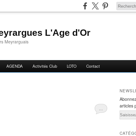
yrargues L'Age d'Or
ors Meyrarguais
AGENDA
Activités Club
LOTO
Contact
NEWSL
Abonnez
articles 
…
Email
CATÉG