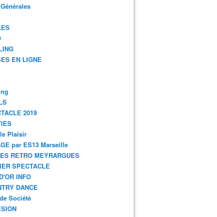
 Générales
LES
O
LING
ES EN LIGNE
ing
LS
TACLE 2019
IES
le Plaisir
GE par ES13 Marseille
GES RETRO MEYRARGUES
IER SPECTACLE
D'OR INFO
NTRY DANCE
de Société
SION