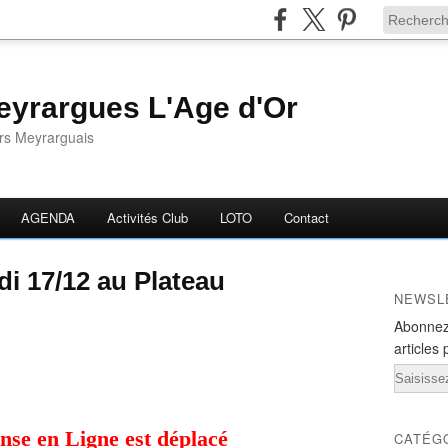
yrargues L'Age d'Or
ors Meyrarguais
AGENDA
Activités Club
LOTO
Contact
i 17/12 au Plateau
NEWSL
Abonnez
articles 
Email
nse en Ligne est déplacé
CATÉG