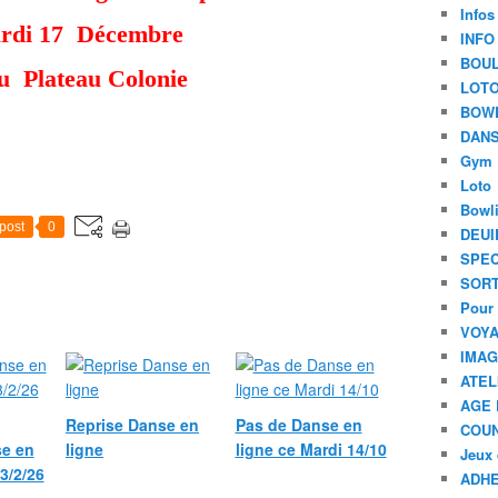
Infos
rdi 17 Décembre
INFO
BOU
du Plateau Colonie
LOT
BOW
DANS
Gym
Loto
Bowl
post
0
DEUI
SPEC
SORT
Pour 
VOYA
IMA
ATEL
AGE 
Reprise Danse en
Pas de Danse en
COU
e en
ligne
ligne ce Mardi 14/10
Jeux 
3/2/26
ADHE