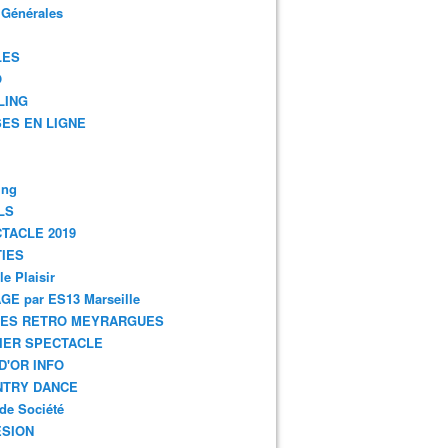
 Générales
LES
O
LING
ES EN LIGNE
ing
LS
TACLE 2019
IES
le Plaisir
GE par ES13 Marseille
GES RETRO MEYRARGUES
IER SPECTACLE
D'OR INFO
NTRY DANCE
de Société
SION