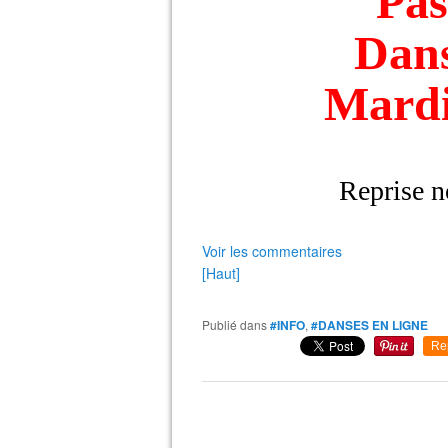
Pas
Dans
Mardi
Reprise n
Voir les commentaires
[Haut]
Publié dans
#INFO
,
#DANSES EN LIGNE
Re