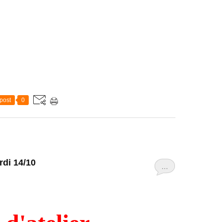
post
0
rdi 14/10
…