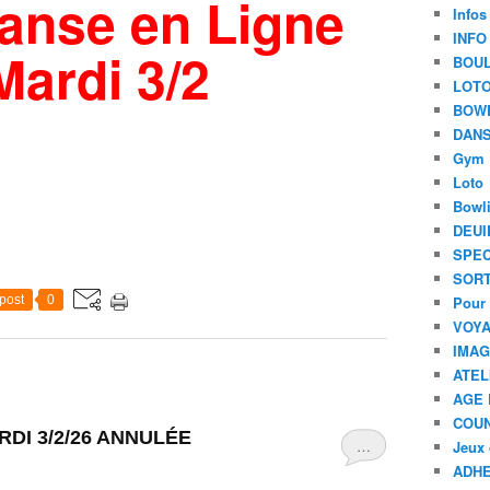
anse en Ligne
Infos
INFO
Mardi 3/2
BOU
LOT
BOW
DANS
Gym
Loto
Bowl
DEUI
SPEC
SORT
post
0
Pour 
VOYA
IMA
ATEL
AGE 
COU
RDI 3/2/26 ANNULÉE
…
Jeux 
ADHE