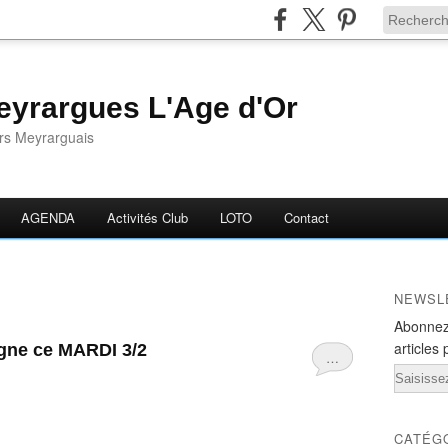
yrargues L'Age d'Or
ors Meyrarguais
AGENDA
Activités Club
LOTO
Contact
NEWSL
Abonnez
articles 
gne ce MARDI 3/2
…
Email
CATÉG