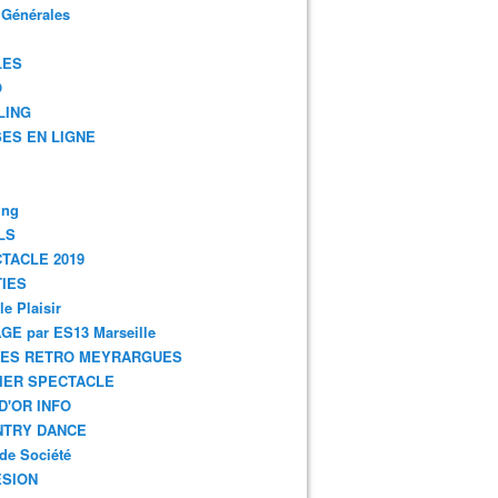
 Générales
LES
O
LING
ES EN LIGNE
ing
LS
TACLE 2019
IES
le Plaisir
GE par ES13 Marseille
GES RETRO MEYRARGUES
IER SPECTACLE
D'OR INFO
NTRY DANCE
de Société
SION