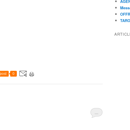
AGEN
Mess
OFFR
TAR
ARTIC
post
0
…