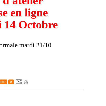
 d'atelier
e en ligne
 14 Octobre
ormale mardi 21/10
post
0