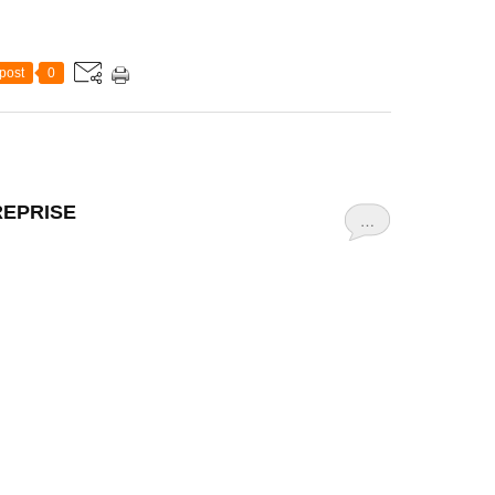
post
0
REPRISE
…