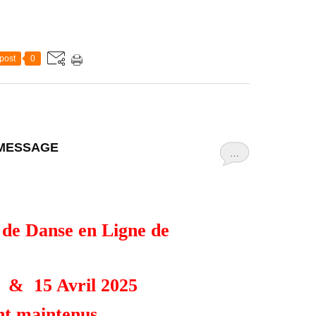
post
0
 MESSAGE
…
s de Danse en Ligne de
 & 15 Avril 2025
nt maintenus