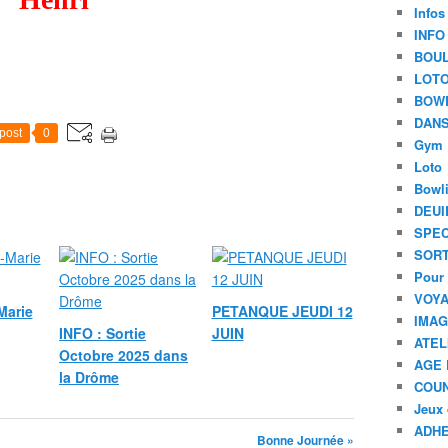
Infos
INFO
BOU
LOT
BOW
DANS
post
0
Gym
Loto
Bowl
DEUI
SPEC
SORT
Pour 
VOYA
Marie
PETANQUE JEUDI 12
IMA
INFO : Sortie
JUIN
ATEL
Octobre 2025 dans
AGE 
la Drôme
COU
Jeux 
ADHE
Bonne Journée »