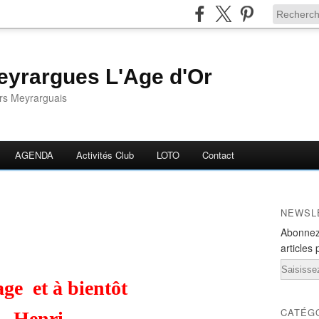
yrargues L'Age d'Or
ors Meyrarguais
AGENDA
Activités Club
LOTO
Contact
NEWSL
Abonnez
articles 
Email
ge et à bientôt
CATÉG
Henri