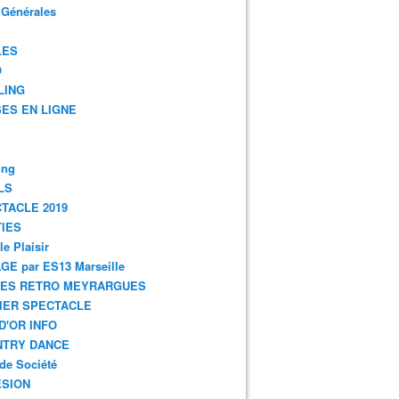
 Générales
LES
O
LING
ES EN LIGNE
ing
LS
TACLE 2019
IES
le Plaisir
GE par ES13 Marseille
GES RETRO MEYRARGUES
IER SPECTACLE
D'OR INFO
NTRY DANCE
de Société
SION