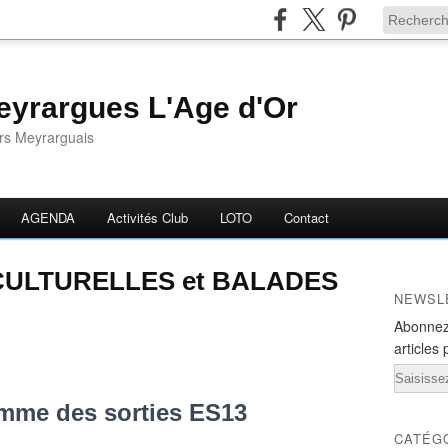
yrargues L'Age d'Or
ors Meyrarguais
AGENDA
Activités Club
LOTO
Contact
 CULTURELLES et BALADES
NEWSL
Abonnez
articles 
Email
mme des sorties ES13
CATÉG