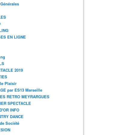
 Générales
LES
O
LING
ES EN LIGNE
ing
LS
TACLE 2019
IES
le Plaisir
GE par ES13 Marseille
GES RETRO MEYRARGUES
IER SPECTACLE
D'OR INFO
NTRY DANCE
de Société
SION