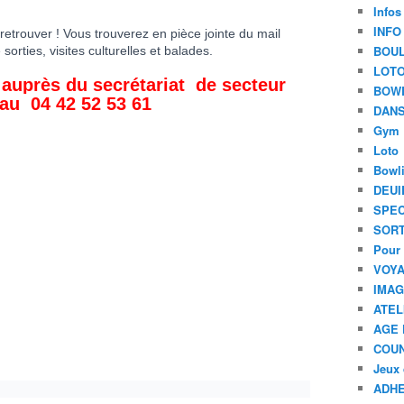
Infos
INFO
trouver ! Vous trouverez en pièce jointe du mail
BOU
orties, visites culturelles et balades.
LOT
 auprès
du secrétariat de secteur
BOW
au 04 42 52 53 61
DANS
Gym
Loto
Bowl
DEUI
SPEC
SORT
Pour 
VOYA
IMA
ATEL
AGE 
COU
Jeux 
ADHE