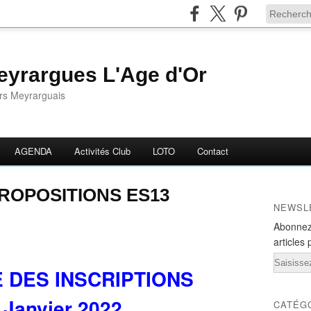
yrargues L'Age d'Or
ors Meyrarguais
AGENDA
Activités Club
LOTO
Contact
PROPOSITIONS ES13
NEWSL
Abonnez
articles 
Email
 DES INSCRIPTIONS
 Janvier 2022
CATÉG