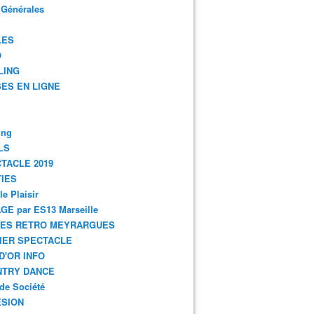
 Générales
LES
O
LING
ES EN LIGNE
ing
LS
TACLE 2019
IES
le Plaisir
GE par ES13 Marseille
GES RETRO MEYRARGUES
IER SPECTACLE
D'OR INFO
NTRY DANCE
de Société
SION