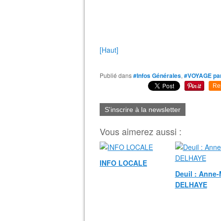
[Haut]
Publié dans
#Infos Générales
,
#VOYAGE par
Re
S'inscrire à la newsletter
Vous aimerez aussi :
INFO LOCALE
Deuil : Anne-
DELHAYE