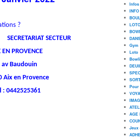
Infos
INFO
BOU
tions ?
LOT
BOW
u
SECRETARIAT SECTEUR
DANS
Gym
X EN PROVENCE
Loto
Bowl
 av Baudouin
DEUI
SPEC
0 Aix en Provence
SORT
Pour 
l : 0442525361
VOYA
IMA
ATEL
AGE 
COU
Jeux 
ADHE