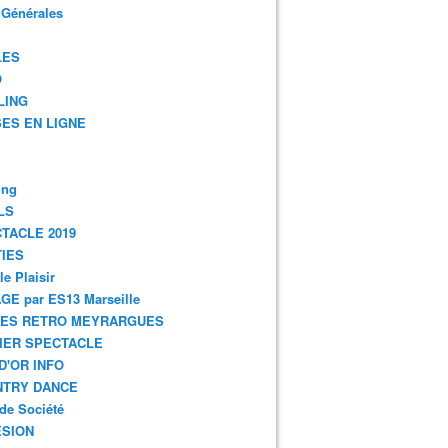
 Générales
LES
O
LING
ES EN LIGNE
ing
LS
TACLE 2019
IES
le Plaisir
GE par ES13 Marseille
GES RETRO MEYRARGUES
IER SPECTACLE
D'OR INFO
NTRY DANCE
de Société
SION