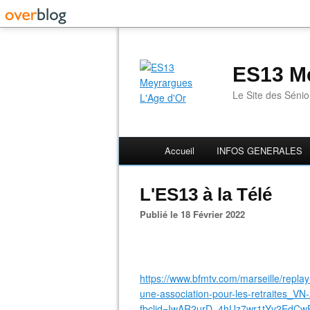
ES13 Me
Le Site des Séni
Accueil
INFOS GENERALES
L'ES13 à la Télé
Publié le 18 Février 2022
https://www.bfmtv.com/marseille/repla
une-association-pour-les-retraites_V
fbclid=IwAR2urD_4hUz7wr1tYv2EdC