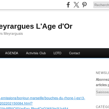
yrargues L'Age d'Or
ors Meyrarguais
AGENDA
Activités Club
LOTO
Contact
NEWSL
Abonnez
articles 
Email
y-emissions/bonjour-marseille/bouches-du-rhone-l-es13-
N-202202150084.html?
CATÉG
wEjVoAPI0QXVzpEqz-RkpdQzG2652iq2Uz454