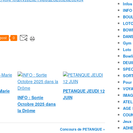
Infos
INFO
BOU
LOT
BOW
DANS
post
0
Gym
Loto
Bowl
DEUI
SPEC
SORT
Pour 
VOYA
Marie
PETANQUE JEUDI 12
IMA
INFO : Sortie
JUIN
ATEL
Octobre 2025 dans
AGE 
la Drôme
COU
Jeux 
ADHE
Concours de PETANQUE »