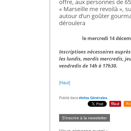
offre, aux personnes de 65
« Marseille me revoilà », s
autour d’un goûter gourman
déroulera
le mercredi 14 décemb
Inscriptions nécessaires auprès
les lundis, mardis mercredis, je
vendredis de 14h à 17h30.
[Haut]
Publié dans
#Infos Générales
Re
S'inscrire à la newsletter
Vous aimerez aussi :