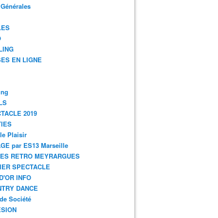
 Générales
LES
O
LING
ES EN LIGNE
ing
LS
TACLE 2019
IES
le Plaisir
GE par ES13 Marseille
GES RETRO MEYRARGUES
IER SPECTACLE
D'OR INFO
NTRY DANCE
de Société
SION