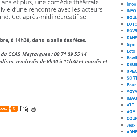
 ans et plus, une comédie théâtrale
Infos
uivie d’une rencontre avec les acteurs
INFO
d. Cet après-midi récréatif se
BOU
LOT
BOW
DANS
re, à 14h30, dans la salle des fêtes.
Gym
Loto
 du CCAS Meyrargues : 09 71 09 55 14
Bowl
udis et vendredis de 8h30 à 11h30 et mardis et
DEUI
SPEC
SORT
Pour 
VOYA
IMA
ATEL
post
0
AGE 
COU
Jeux 
ADHE