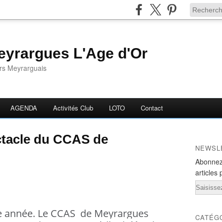
yrargues L'Age d'Or
ors Meyrarguais
AGENDA
Activités Club
LOTO
Contact
ctacle du CCAS de
NEWSL
Abonnez
articles 
Email
te année. Le CCAS de Meyrargues
CATÉG