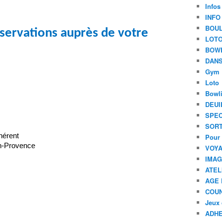
Infos
INFO
BOU
servations auprès de votre
LOT
BOW
DANS
Gym
Loto
Bowl
DEUI
SPEC
SORT
hérent
Pour 
n‑Provence
VOYA
IMA
ATEL
AGE 
COU
Jeux 
ADHE