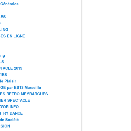
 Générales
LES
O
LING
ES EN LIGNE
ing
LS
TACLE 2019
IES
le Plaisir
GE par ES13 Marseille
GES RETRO MEYRARGUES
IER SPECTACLE
D'OR INFO
NTRY DANCE
de Société
SION