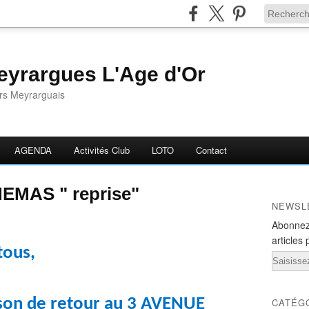
yrargues L'Age d'Or
ors Meyrarguais
AGENDA
Activités Club
LOTO
Contact
MAS " reprise"
NEWSL
Abonnez
articles 
tous,
Email
 son de retour au 3 AVENUE
CATÉG