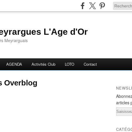
yrargues L'Age d'Or
ors Meyrarguais
AGENDA
Activités Club
LOTO
Contact
is Overblog
NEWSL
Abonnez
articles 
Email
CATÉG