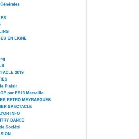
 Générales
LES
O
LING
ES EN LIGNE
ing
LS
TACLE 2019
IES
le Plaisir
GE par ES13 Marseille
GES RETRO MEYRARGUES
IER SPECTACLE
D'OR INFO
NTRY DANCE
de Société
SION