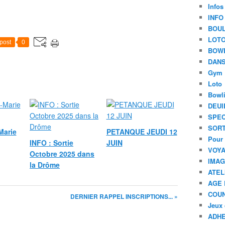
Infos
INFO
BOU
LOT
post
0
BOW
DANS
Gym
Loto
Bowl
DEUI
SPEC
SORT
Marie
PETANQUE JEUDI 12
Pour 
INFO : Sortie
JUIN
VOYA
Octobre 2025 dans
IMA
la Drôme
ATEL
AGE 
COU
DERNIER RAPPEL INSCRIPTIONS... »
Jeux 
ADHE