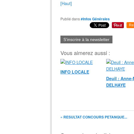
[Haut]
Publié dans
#Infos Générales
Re
S'inscrire à la newsletter
Vous aimerez aussi :
INFO LOCALE
Deuil : Anne-
DELHAYE
« RESULTAT CONCOURS PETANQUE...