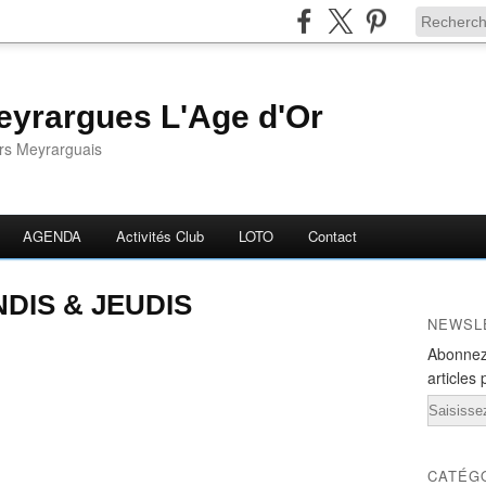
yrargues L'Age d'Or
ors Meyrarguais
AGENDA
Activités Club
LOTO
Contact
DIS & JEUDIS
NEWSL
Abonnez
articles 
Email
CATÉG