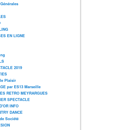
 Générales
LES
O
LING
ES EN LIGNE
ing
LS
TACLE 2019
IES
le Plaisir
GE par ES13 Marseille
GES RETRO MEYRARGUES
IER SPECTACLE
D'OR INFO
NTRY DANCE
de Société
SION