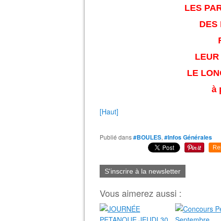
LES PA
DES 
LEUR 
LE LON
à 
[Haut]
Publié dans
#BOULES
,
#Infos Générales
Re
S'inscrire à la newsletter
Vous aimerez aussi :