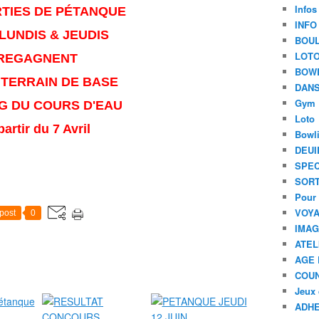
Infos
RTIES DE PÉTANQUE
INFO
LUNDIS & JEUDIS
BOU
LOT
REGAGNENT
BOW
TERRAIN DE BASE
DANS
Gym
G DU COURS D'EAU
Loto
partir du 7 Avril
Bowl
DEUI
SPEC
SORT
Pour 
VOYA
post
0
IMA
ATEL
AGE 
COU
Jeux 
ADHE