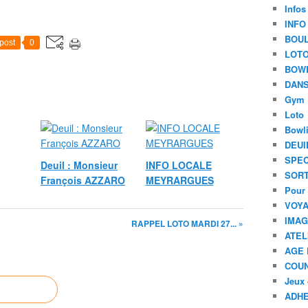
Infos
INFO
BOU
post
0
LOT
BOW
DANS
Gym
Loto
Bowl
DEUI
SPEC
Deuil : Monsieur
INFO LOCALE
SORT
François AZZARO
MEYRARGUES
Pour 
VOYA
IMA
RAPPEL LOTO MARDI 27... »
ATEL
AGE 
COU
Jeux 
ADHE