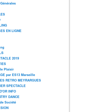
 Générales
LES
O
LING
ES EN LIGNE
ing
LS
TACLE 2019
IES
le Plaisir
GE par ES13 Marseille
GES RETRO MEYRARGUES
IER SPECTACLE
D'OR INFO
NTRY DANCE
de Société
SION