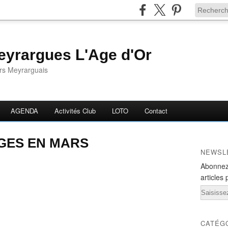
yrargues L'Age d'Or
ors Meyrarguais
AGENDA
Activités Club
LOTO
Contact
GES EN MARS
NEWSL
Abonnez
articles 
Email
CATÉG