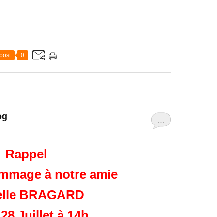
post
0
og
…
Rappel
ommage à notre amie
elle BRAGARD
28 Juillet à 14h