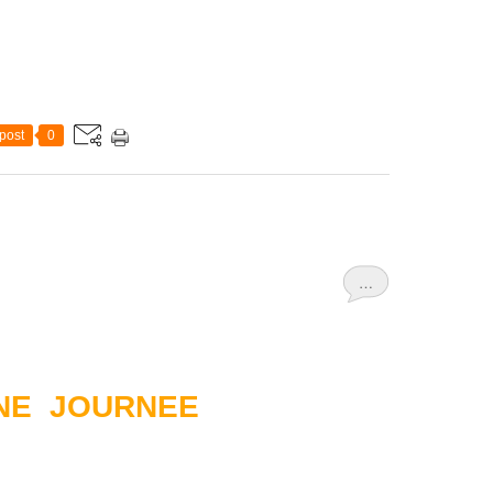
post
0
…
NE JOURNEE