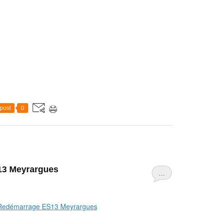
post
0
13 Meyrargues
…