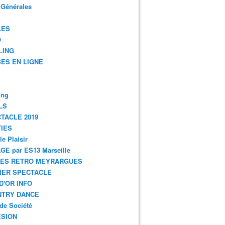
 Générales
LES
O
LING
ES EN LIGNE
ing
LS
TACLE 2019
IES
le Plaisir
GE par ES13 Marseille
GES RETRO MEYRARGUES
IER SPECTACLE
D'OR INFO
NTRY DANCE
de Société
SION