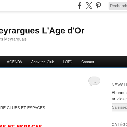
yrargues L'Age d'Or
ors Meyrarguais
AGENDA
Activités Club
LOTO
Contact
…
NEWSL
Abonnez
articles 
Email
TURE CLUBS ET ESPACES
CATÉG
S ET ESPACES