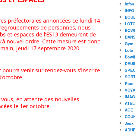
Infos
INFO
BOU
ves préfectorales annoncées ce lundi 14 
LOT
regroupements de personnes, nous 
BOW
bs et espaces de l’ES13 demeurent de 
DANS
’à nouvel ordre. Cette mesure est donc 
Gym
main, jeudi 17 septembre 2020. 
Loto
Bowl
DEUI
pourra venir sur rendez-vous s’inscrire 
SPEC
d’octobre. 
SORT
Pour 
VOYA
IMA
ous, en attente des nouvelles 
ATEL
cées le 1er octobre.
AGE 
COU
Jeux 
ADHE