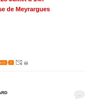
ise de Meyrargues
post
0
ARD
…