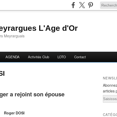
yrargues L'Age d'Or
ors Meyrarguais
AGENDA
Activités Club
LOTO
Contact
SI
NEWSL
Abonnez
articles 
er a rejoint son épouse
Email
Roger DOSI
CATÉG