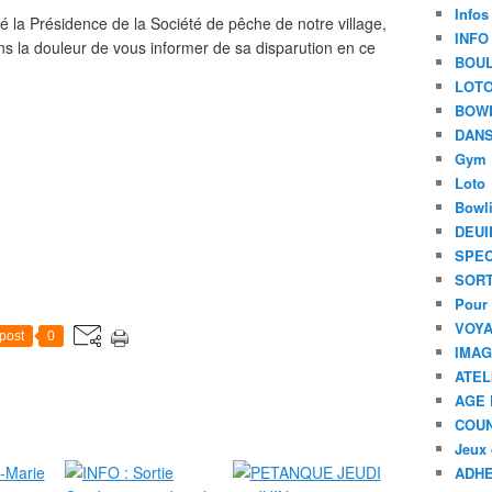
Infos
 la Présidence de la Société de pêche de notre village,
INFO
 la douleur de vous informer de sa disparution en ce
BOU
LOT
BOW
DANS
Gym
Loto
Bowl
DEUI
SPEC
SORT
Pour 
VOYA
post
0
IMA
ATEL
AGE 
COU
Jeux 
ADHE