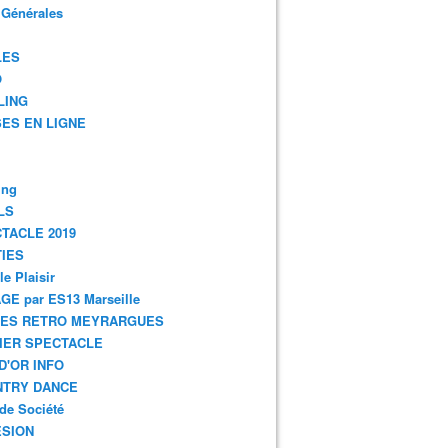
 Générales
LES
O
LING
ES EN LIGNE
ing
LS
TACLE 2019
IES
le Plaisir
GE par ES13 Marseille
GES RETRO MEYRARGUES
IER SPECTACLE
D'OR INFO
NTRY DANCE
de Société
SION