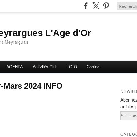
yrargues L'Age d'Or
ors Meyrarguais
AGENDA
Activités Club
LOTO
Contact
r-Mars 2024 INFO
NEWSL
Abonnez
articles 
Email
CATÉG