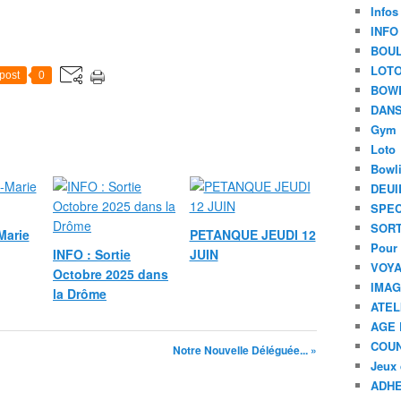
Infos
INFO
BOU
LOT
post
0
BOW
DANS
Gym
Loto
Bowl
DEUI
SPEC
SORT
Marie
PETANQUE JEUDI 12
Pour 
INFO : Sortie
JUIN
VOYA
Octobre 2025 dans
IMA
la Drôme
ATEL
AGE 
COU
Notre Nouvelle Déléguée... »
Jeux 
ADHE