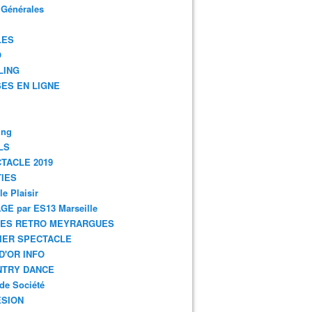
 Générales
LES
O
LING
ES EN LIGNE
ing
LS
TACLE 2019
IES
le Plaisir
GE par ES13 Marseille
GES RETRO MEYRARGUES
IER SPECTACLE
D'OR INFO
NTRY DANCE
de Société
SION