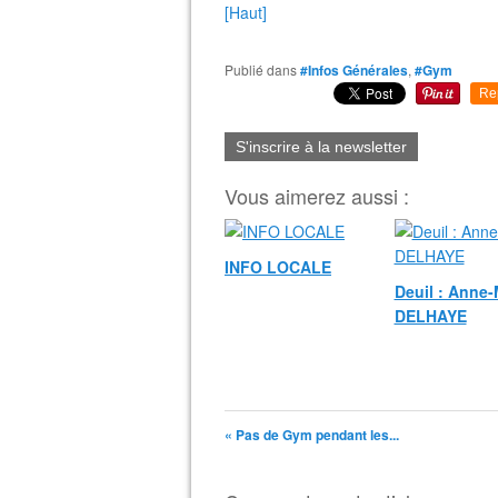
[Haut]
Publié dans
#Infos Générales
,
#Gym
Re
S'inscrire à la newsletter
Vous aimerez aussi :
INFO LOCALE
Deuil : Anne-
DELHAYE
« Pas de Gym pendant les...