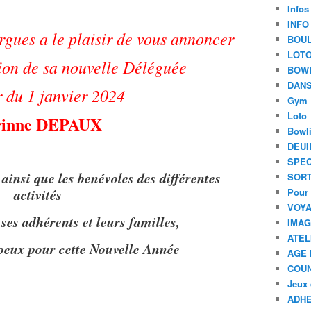
Infos
INFO
gues a le plaisir de vous annoncer
BOU
LOT
tion de sa nouvelle Déléguée
BOW
DANS
r du 1 janvier 2024
Gym
Loto
rinne DEPAUX
Bowl
DEUI
SPEC
insi que les benévoles des différentes
SORT
activités
Pour 
VOYA
ses adhérents et leurs familles,
IMA
ATEL
oeux pour cette Nouvelle Année
AGE 
COU
Jeux 
ADHE