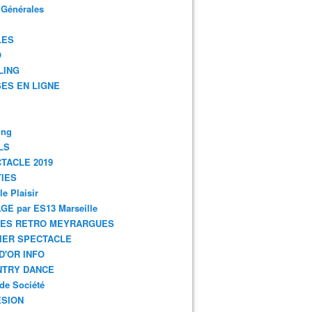
 Générales
LES
O
LING
ES EN LIGNE
ing
LS
TACLE 2019
IES
le Plaisir
GE par ES13 Marseille
GES RETRO MEYRARGUES
IER SPECTACLE
D'OR INFO
NTRY DANCE
de Société
SION