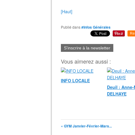
[Haut]
Publié dans
#Infos Générales
Re
S'inscrire à la newsletter
Vous aimerez aussi :
INFO LOCALE
Deuil : Anne-
DELHAYE
« GYM Janvier-Février-Mars...