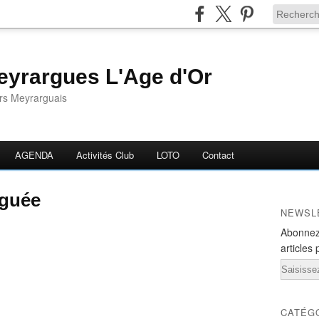
yrargues L'Age d'Or
ors Meyrarguais
AGENDA
Activités Club
LOTO
Contact
éguée
NEWSL
Abonnez
articles 
Email
CATÉG