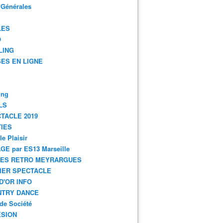
 Générales
LES
O
LING
ES EN LIGNE
ing
LS
TACLE 2019
IES
le Plaisir
GE par ES13 Marseille
GES RETRO MEYRARGUES
IER SPECTACLE
D'OR INFO
NTRY DANCE
de Société
SION