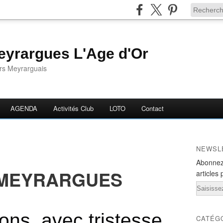
yrargues L'Age d'Or
ors Meyrarguais
AGENDA
Activités Club
LOTO
Contact
NEWSL
Abonnez
MEYRARGUES
articles 
Email
ns, avec tristesse,
CATÉG