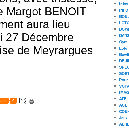
Infos
de Margot BENOIT
INFO
BOU
ement aura lieu 
LOT
BOW
i 27 D
écembre
DANS
Gym
glise de Meyrargues
Loto
Bowl
DEUI
SPEC
SORT
Pour 
VOYA
IMA
ATEL
post
0
AGE 
COU
Jeux 
ADHE