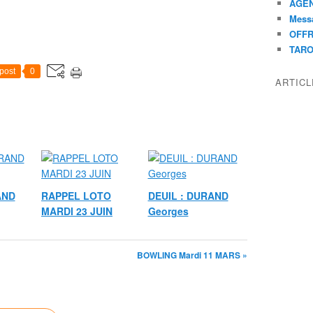
AGEN
Mess
OFFR
TAR
post
0
ARTIC
AND
RAPPEL LOTO
DEUIL : DURAND
MARDI 23 JUIN
Georges
BOWLING Mardi 11 MARS »