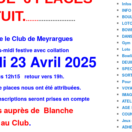
Infos
INFO
UIT.
BOU
.......
.....................
LOT
BOW
DANS
te le Club de Meyrargues
Gym
-midi festive
avec collation
Loto
i 23 Avril 2025
Bowl
DEUI
SPEC
SORT
s 12h15 retour vers 19h.
Pour 
 places nous ont été attribuées.
VOYA
IMA
nscriptions seront prises en compte
ATEL
ns auprès de Blanche
AGE 
COU
au Club
.
Jeux 
ADHE