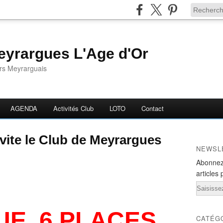
yrargues L'Age d'Or
ors Meyrarguais
AGENDA
Activités Club
LOTO
Contact
ite le Club de Meyrargues
NEWSL
Abonnez
articles 
Email
UE 6 PLACES
CATÉG