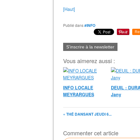
[Haut]
Publié dans
#INFO
Re
S'inscrire à la newsletter
Vous aimerez aussi :
INFO LOCALE
DEUIL : DUR
MEYRARGUES
Jany
« THÉ DANSANT JEUDI 6...
Commenter cet article