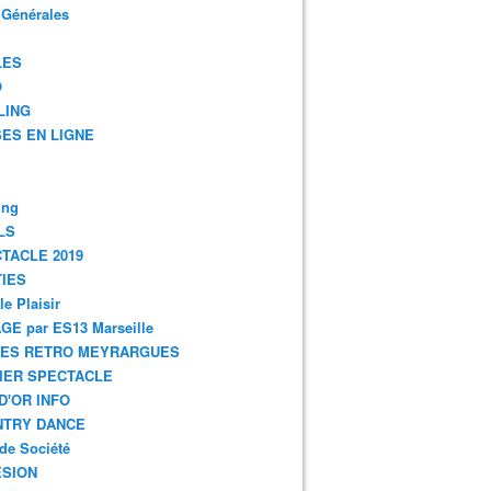
 Générales
LES
O
LING
ES EN LIGNE
ing
LS
TACLE 2019
IES
le Plaisir
GE par ES13 Marseille
GES RETRO MEYRARGUES
IER SPECTACLE
D'OR INFO
NTRY DANCE
de Société
SION