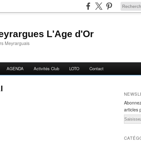
yrargues L'Age d'Or
ors Meyrarguais
AGENDA
Activités Club
LOTO
Contact
I
NEWSL
Abonnez
articles 
Email
CATÉG