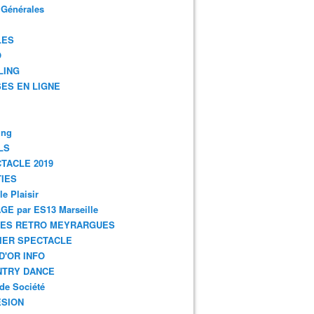
 Générales
LES
O
LING
ES EN LIGNE
ing
LS
TACLE 2019
IES
le Plaisir
GE par ES13 Marseille
GES RETRO MEYRARGUES
IER SPECTACLE
D'OR INFO
NTRY DANCE
de Société
SION