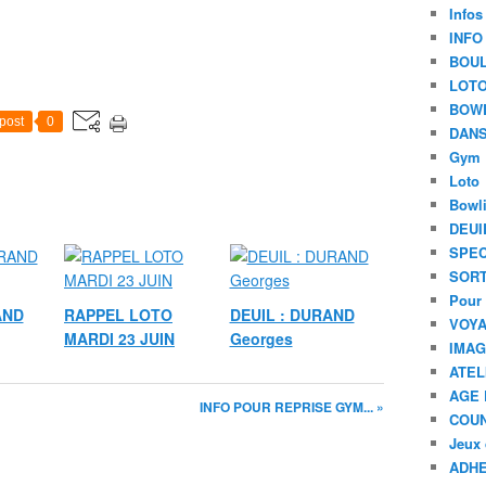
Infos
INFO
BOU
LOT
BOW
post
0
DANS
Gym
Loto
Bowl
DEUI
SPEC
SORT
Pour 
AND
RAPPEL LOTO
DEUIL : DURAND
VOYA
MARDI 23 JUIN
Georges
IMA
ATEL
AGE 
INFO POUR REPRISE GYM... »
COU
Jeux 
ADHE