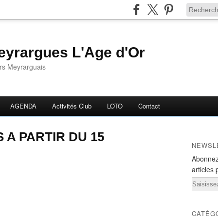
yrargues L'Age d'Or
ors Meyrarguais
AGENDA
Activités Club
LOTO
Contact
 A PARTIR DU 15
NEWSL
Abonnez
articles 
Email
CATÉG