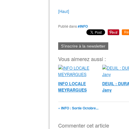
[Haut]
Publié dans
#INFO
Re
S'inscrire à la newsletter
Vous aimerez aussi :
INFO LOCALE
DEUIL : DUR
MEYRARGUES
Jany
« INFO : Sortie Octobre...
Commenter cet article