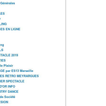
 Générales
LES
O
LING
ES EN LIGNE
ing
LS
TACLE 2019
IES
le Plaisir
GE par ES13 Marseille
GES RETRO MEYRARGUES
IER SPECTACLE
D'OR INFO
NTRY DANCE
de Société
SION