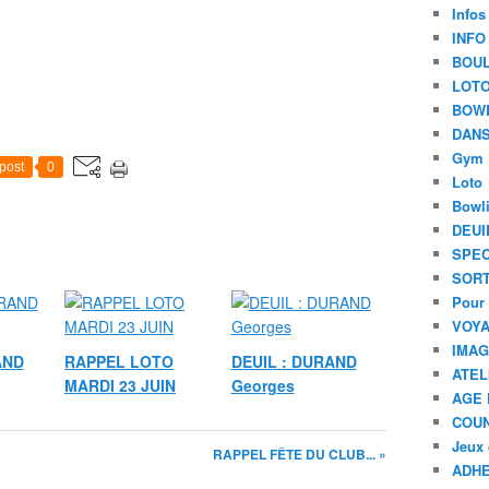
Infos
INFO
BOU
LOT
BOW
DANS
Gym
post
0
Loto
Bowl
DEUI
SPEC
SORT
Pour 
VOYA
IMA
AND
RAPPEL LOTO
DEUIL : DURAND
ATEL
MARDI 23 JUIN
Georges
AGE 
COU
Jeux 
RAPPEL FÊTE DU CLUB... »
ADHE