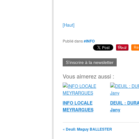
[Haut]
Publié dans
#INFO
Re
S'inscrire à la newsletter
Vous aimerez aussi :
INFO LOCALE
DEUIL : DUR
MEYRARGUES
Jany
« Deuil: Maguy BALLESTER