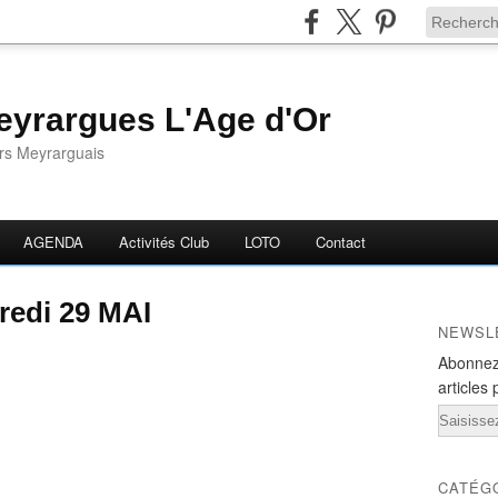
yrargues L'Age d'Or
ors Meyrarguais
AGENDA
Activités Club
LOTO
Contact
edi 29 MAI
NEWSL
Abonnez
articles 
Email
CATÉG