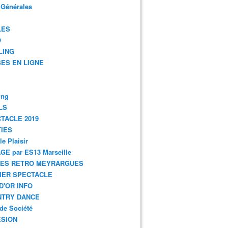
 Générales
LES
O
LING
ES EN LIGNE
ing
LS
TACLE 2019
IES
le Plaisir
GE par ES13 Marseille
GES RETRO MEYRARGUES
IER SPECTACLE
D'OR INFO
NTRY DANCE
de Société
SION