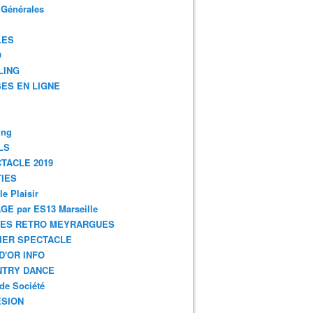
 Générales
LES
O
LING
ES EN LIGNE
ing
LS
TACLE 2019
IES
le Plaisir
GE par ES13 Marseille
GES RETRO MEYRARGUES
IER SPECTACLE
D'OR INFO
NTRY DANCE
de Société
SION