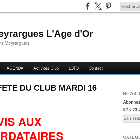
yrargues L'Age d'Or
ors Meyrarguais
AGENDA
Activités Club
LOTO
Contact
FETE DU CLUB MARDI 16
NEWSL
Abonnez
articles 
VIS AUX
Email
RDATAIRES
CATÉG