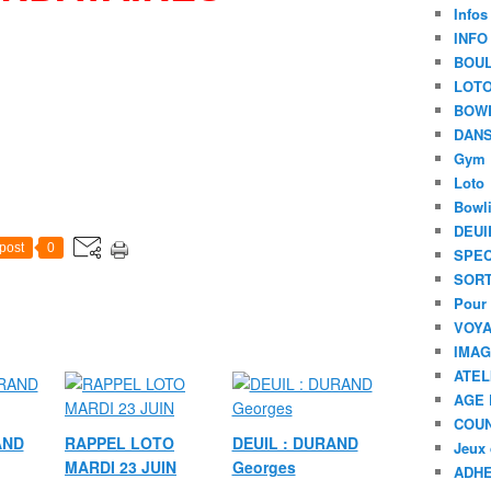
Infos
INFO
BOU
LOT
BOW
DANS
Gym
Loto
Bowl
DEUI
post
0
SPEC
SORT
Pour 
VOYA
IMA
ATEL
AGE 
COU
AND
RAPPEL LOTO
DEUIL : DURAND
Jeux 
MARDI 23 JUIN
Georges
ADHE