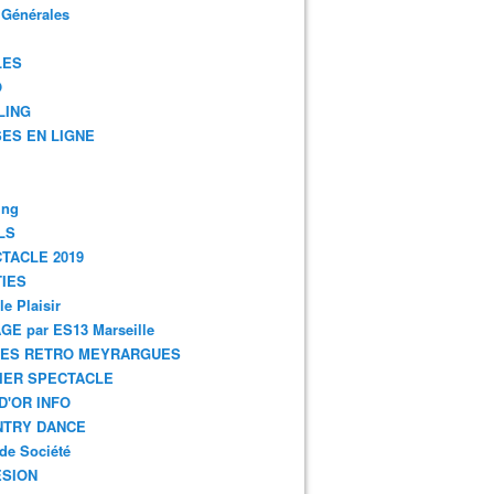
 Générales
LES
O
LING
ES EN LIGNE
ing
LS
TACLE 2019
IES
le Plaisir
GE par ES13 Marseille
GES RETRO MEYRARGUES
IER SPECTACLE
D'OR INFO
NTRY DANCE
de Société
SION