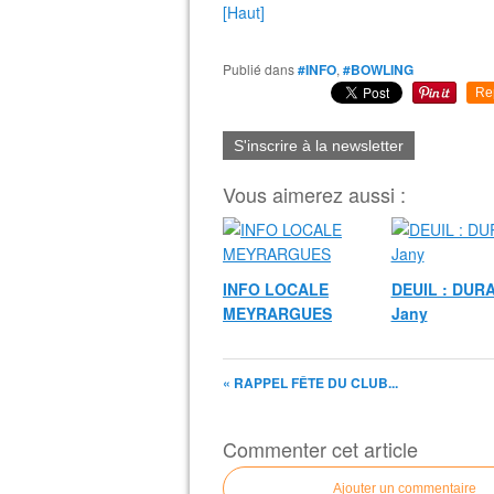
[Haut]
Publié dans
#INFO
,
#BOWLING
Re
S'inscrire à la newsletter
Vous aimerez aussi :
INFO LOCALE
DEUIL : DUR
MEYRARGUES
Jany
« RAPPEL FÊTE DU CLUB...
Commenter cet article
Ajouter un commentaire