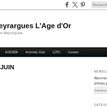
yrargues L'Age d'Or
ors Meyrarguais
AGENDA
Activités Club
LOTO
Contact
JUIN
NEWSL
Abonnez
articles 
Email
CATÉG