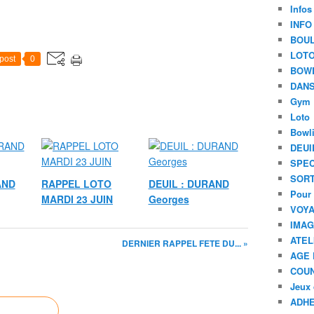
Infos
INFO
BOU
LOT
post
0
BOW
DANS
Gym
Loto
Bowl
DEUI
SPEC
SORT
AND
RAPPEL LOTO
DEUIL : DURAND
Pour 
MARDI 23 JUIN
Georges
VOYA
IMA
ATEL
DERNIER RAPPEL FETE DU... »
AGE 
COU
Jeux 
ADHE